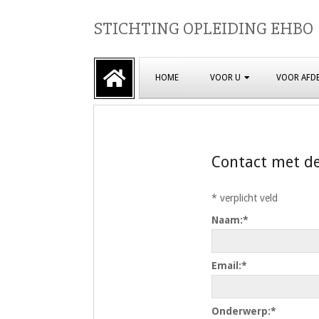
Skip
STICHTING OPLEIDING EHBO
to
content
Primary
HOME
VOOR U
VOOR AFD
Navigation
Menu
Contact met d
*
verplicht veld
Naam:
*
Email:
*
Onderwerp:
*