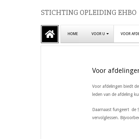
Skip
STICHTING OPLEIDING EHBO
to
content
Primary
HOME
VOOR U
VOOR AFD
Navigation
Menu
Voor afdelinge
Voor afdelingen biedt de
leden van de afdeling 
Daarnaast fungeert de S
vervolglessen. Bijvoorbe